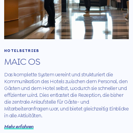
HOTELBETRIEB
MAIC OS
Das komplette System vereint und strukturiert die
Kommunikation des Hotels zwischen dem Personal, den
Gästen und dem Hotel selbst, wodurch sie schneller und
effizienter wird. Dies entlastet die Rezeption, die bisher
die zentrale Anlaufstelle für Gäste- und
Mitarbeiteranfragen war, und bietet gleichzeitig Einblicke
in alle Aktivitäten.
Mehr erfahren