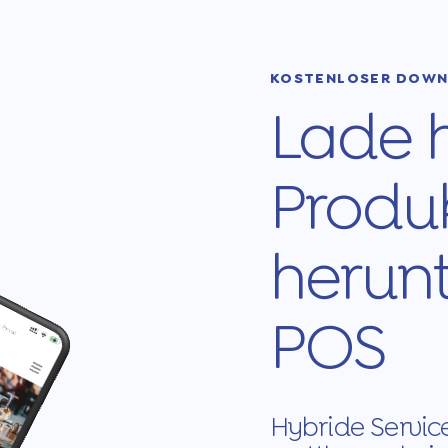
KOSTENLOSER DOW
Lade h
Produ
herunt
POS
Hybride Service