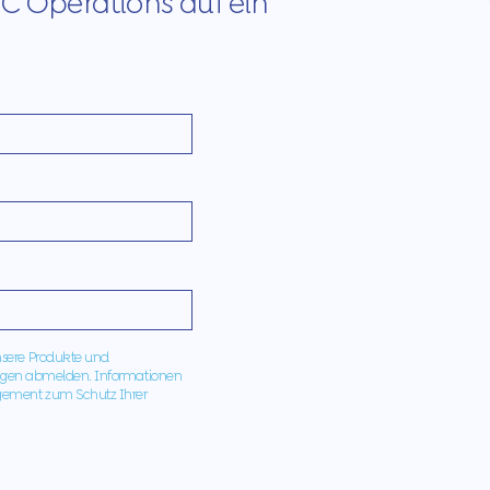
C Operations auf ein
nsere Produkte und
ilungen abmelden. Informationen
gement zum Schutz Ihrer