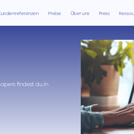
Kundenreferenzen
Preise
Über uns
Press
Resso
pers findest du in