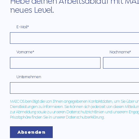
Hebe deinen Arbeitsablauf mit MAI
neues Level.
E-Mail
*
Vorname
*
Nachname
*
Unternehmen
MAIC OS benötigt die von Ihnen angegebenen Kontaktdaten, um Sie über u
Dienstleistungen zu informieren. Sie können sich jederzeit von diesen Mitte
zur Abmeldung sowie zu unseren Datenschutzrichtlinien und unserem Enga
Privatsphäre finden Sie in unserer Datenschutzerklärung.