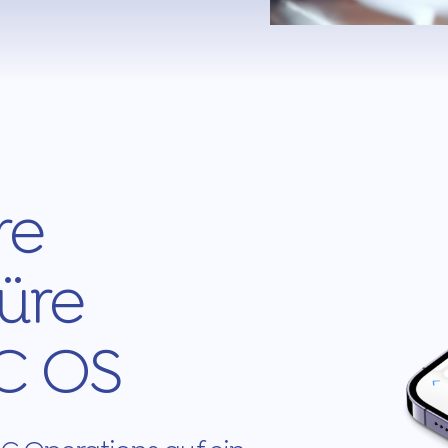
re
üre
IC OS