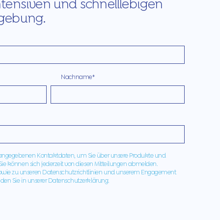
tensiven und schnelllebigen
gebung.
Nachname
*
 angegebenen Kontaktdaten, um Sie über unsere Produkte und
 Sie können sich jederzeit von diesen Mitteilungen abmelden.
owie zu unseren Datenschutzrichtlinien und unserem Engagement
nden Sie in unserer Datenschutzerklärung.